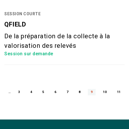
SESSION COURTE
QFIELD
De la préparation de la collecte à la
valorisation des relevés
Session sur demande
…
3
4
5
6
7
8
9
10
11