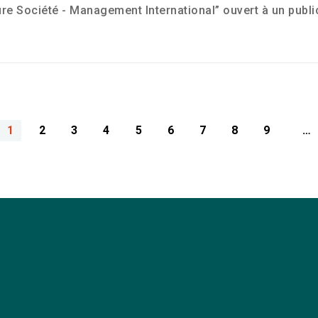
re Société - Management International” ouvert à un publi
1
2
3
4
5
6
7
8
9
…