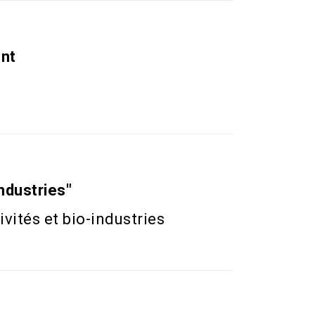
ent
ndustries"
vités et bio-industries