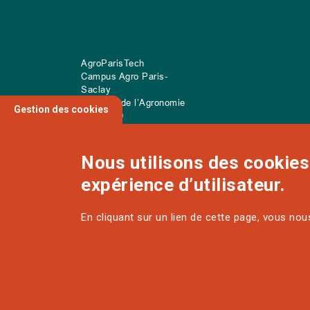
AgroParisTech
Campus Agro Paris-
Saclay
22 place de l’Agronomie
Gestion des cookies
CS
20040
91 123 Palaiseau Cedex
Nous utilisons des cookies 
expérience d’utilisateur.
NOUS CONTACTER
En cliquant sur un lien de cette page, vous no
MENTIONS LÉGALES ET DONNÉES
PERSONNELLES