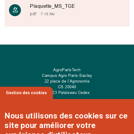
Plaquette_MS_TGE
pdf
7.16 Mo
AgroParisTech
Campus Agro Paris-Saclay
22 place de l’Agronomie
CS
20040
91 123 Palaiseau Cedex
Gestion des cookies
Nous utilisons des cookies sur ce
site pour améliorer votre
NOUS CONTACTER