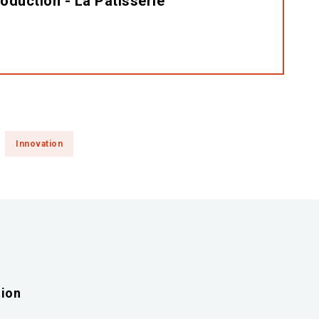
oduction - La Pâtisserie
Innovation
tion