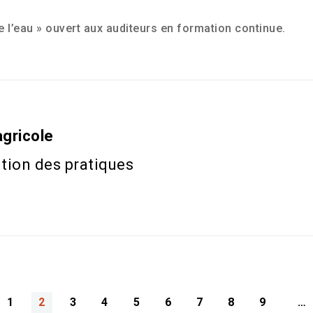
 l’eau » ouvert aux auditeurs en formation continue.
agricole
tion des pratiques
1
2
3
4
5
6
7
8
9
…