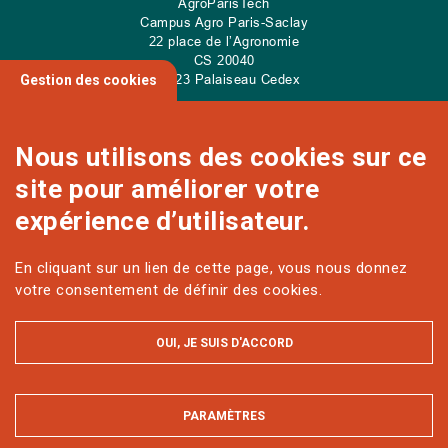
AgroParisTech
Campus Agro Paris-Saclay
22 place de l’Agronomie
CS
20040
91 123 Palaiseau Cedex
Gestion des cookies
Nous utilisons des cookies sur ce
site pour améliorer votre
NOUS CONTACTER
expérience d’utilisateur.
En cliquant sur un lien de cette page, vous nous donnez
Sur les réseaux
votre consentement de définir des cookies.
OUI, JE SUIS D'ACCORD
PARAMÈTRES
MASQUER
MENTIONS LÉGALES ET DONNÉES PERSONNELLES