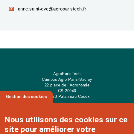
anne.saint-eve@agroparistech.fr
AgroParisTech
Campus Agro Paris-Saclay
22 place de l’Agronomie
CS
20040
91 123 Palaiseau Cedex
Gestion des cookies
Nous utilisons des cookies sur ce
site pour améliorer votre
NOUS CONTACTER