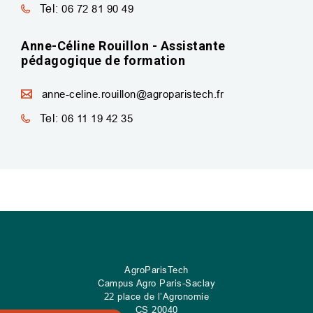
Tel:
06 72 81 90 49
Anne-Céline Rouillon - Assistante
pédagogique de formation
anne-celine.rouillon@agroparistech.fr
Tel:
06 11 19 42 35
AgroParisTech
Campus Agro Paris-Saclay
22 place de l’Agronomie
CS
20040