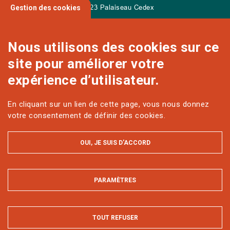
91 123 Palaiseau Cedex
Gestion des cookies
Nous utilisons des cookies sur ce
site pour améliorer votre
NOUS CONTACTER
expérience d’utilisateur.
En cliquant sur un lien de cette page, vous nous donnez
Sur les réseaux
votre consentement de définir des cookies.
OUI, JE SUIS D'ACCORD
PARAMÈTRES
MASQUER
MENTIONS LÉGALES ET DONNÉES PERSONNELLES
ACCESSIBILITÉ : PARTIELLEMENT CONFORME
PLAN DU SITE
TOUT REFUSER
Tous droits réservés AgroParisTech © 2022