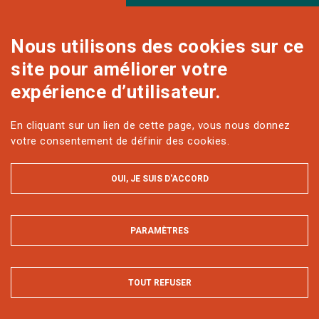
Nous utilisons des cookies sur ce
site pour améliorer votre
NOUS CONTACTER
expérience d’utilisateur.
En cliquant sur un lien de cette page, vous nous donnez
Sur les réseaux
votre consentement de définir des cookies.
OUI, JE SUIS D'ACCORD
PARAMÈTRES
MASQUER
MENTIONS LÉGALES ET DONNÉES PERSONNELLES
ACCESSIBILITÉ : PARTIELLEMENT CONFORME
PLAN DU SITE
TOUT REFUSER
Tous droits réservés AgroParisTech © 2022