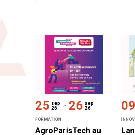
25
26
0
sep
sep
>
26
26
FORMATION
INNOV
AgroParisTech au
Lan