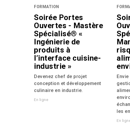
FORMATION
FORM
Soirée Portes
Soi
Ouvertes - Mastère
Ouv
Spécialisé® «
Spé
Ingénierie de
Man
produits à
ris
l’interface cuisine-
ali
industrie »
env
Devenez chef de projet
Envie
conception et développement
gesti
culinaire en industrie.
alime
envir
En ligne
échan
les e
En lign