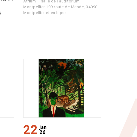
Atrium – salle de l’auditorium,
Montpellier 199 route de Mende, 34090
Montpellier et en ligne
S
22
jan
26