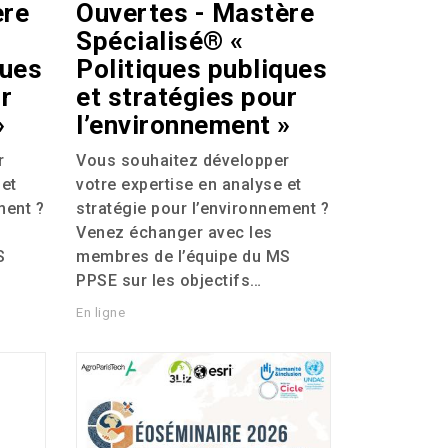
ère
Ouvertes - Mastère
Spécialisé® «
ques
Politiques publiques
r
et stratégies pour
»
l’environnement »
r
Vous souhaitez développer
 et
votre expertise en analyse et
ment ?
stratégie pour l’environnement ?
Venez échanger avec les
S
membres de l’équipe du
MS
PPSE
sur les objectifs…
En ligne