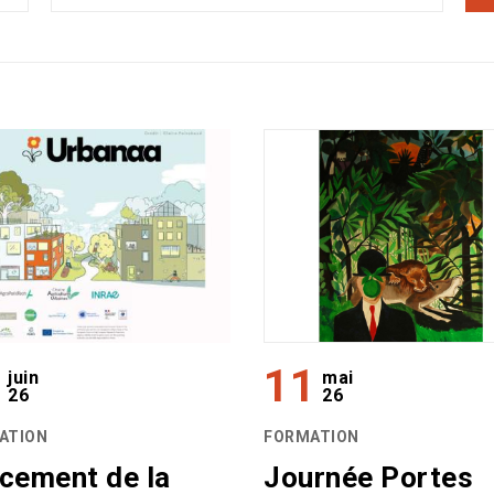
9
11
juin
mai
26
26
ATION
FORMATION
cement de la
Journée Portes