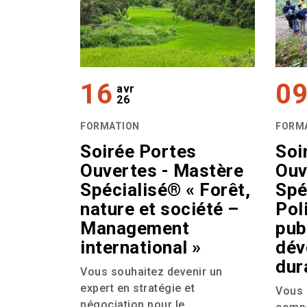
16
0
avr
26
FORMATION
FORM
Soirée Portes
Soi
Ouvertes - Mastère
Ouv
Spécialisé® « Forêt,
Spé
nature et société –
Pol
Management
pub
international »
dév
dur
Vous souhaitez devenir un
expert en stratégie et
Vous 
négociation pour le