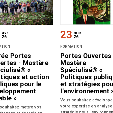
9
23
avr
mar
26
26
ATION
FORMATION
rée Portes
Portes Ouvertes 
ertes - Mastère
Mastère
cialisé® «
Spécialisé® «
itiques et action
Politiques publi
liques pour le
et stratégies pou
eloppement
l’environnement 
able »
Vous souhaitez développe
votre expertise en analyse
souhaitez mettre vos
stratégie pour l’environne