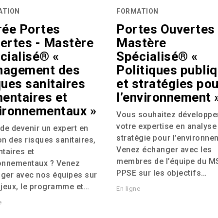
ATION
FORMATION
rée Portes
Portes Ouvertes 
ertes - Mastère
Mastère
cialisé® «
Spécialisé® «
agement des
Politiques publi
ques sanitaires
et stratégies pou
mentaires et
l’environnement 
ironnementaux »
Vous souhaitez développe
votre expertise en analyse
 de devenir un expert en
stratégie pour l’environne
on des risques sanitaires,
Venez échanger avec les
ntaires et
membres de l’équipe du
M
onnementaux ? Venez
PPSE
sur les objectifs…
ger avec nos équipes sur
njeux, le programme et…
En ligne
e