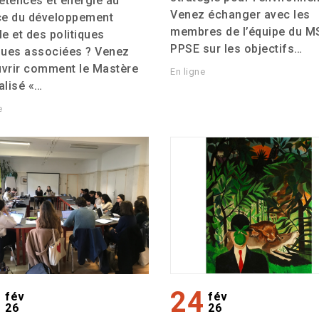
tences et énergie au
Venez échanger avec les
ce du développement
membres de l’équipe du
M
le et des politiques
PPSE
sur les objectifs…
ques associées ? Venez
vrir comment le Mastère
En ligne
alisé «…
e
6
24
fév
fév
26
26