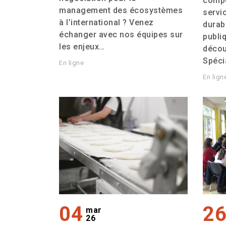
compé
management des écosystèmes
servi
à l’international ? Venez
durab
échanger avec nos équipes sur
publi
les enjeux…
décou
Spéci
En ligne
En lign
04
2
mar
26