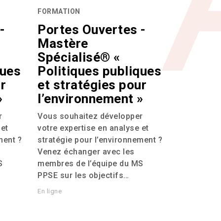
FORMATION
-
Portes Ouvertes -
Mastère
Spécialisé® «
ques
Politiques publiques
r
et stratégies pour
»
l’environnement »
r
Vous souhaitez développer
 et
votre expertise en analyse et
ment ?
stratégie pour l’environnement ?
Venez échanger avec les
S
membres de l’équipe du
MS
PPSE
sur les objectifs…
En ligne