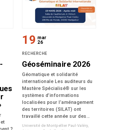
19
mar
26
RECHERCHE
-
Géoséminaire 2026
Géomatique et solidarité
internationale Les auditeurs du
ques
Mastère Spécialisé® sur les
r
systèmes d’informations
localisées pour l’aménagement
»
des territoires (
SILAT
) ont
r
travaillé cette année sur des…
 et
Université de Montpellier Paul-Valéry,
ment ?