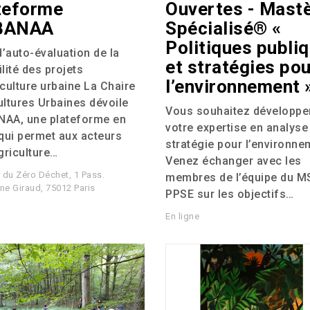
teforme
Ouvertes - Mast
BANAA
Spécialisé® «
Politiques publi
d’auto-évaluation de la
et stratégies pou
lité des projets
l’environnement 
iculture urbaine La Chaire
ultures Urbaines dévoile
Vous souhaitez développe
NAA
, une plateforme en
votre expertise en analyse
 qui permet aux acteurs
stratégie pour l’environne
griculture…
Venez échanger avec les
du Zéro Déchet, 1 Pass.
membres de l’équipe du
M
ne Giraud, 75012 Paris
PPSE
sur les objectifs…
En ligne