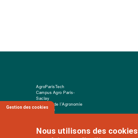
AgroParisTech
Campus Agro Paris-
Saclay
22 place de l’Agronomie
Gestion des cookies
CS
20040
91 123 Palaiseau Cedex
Nous utilisons des cookies 