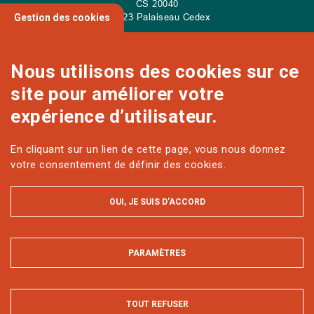
CS
20040
91 123 Palaiseau Cedex
Gestion des cookies
Nous utilisons des cookies sur ce
site pour améliorer votre
NOUS CONTACTER
expérience d’utilisateur.
En cliquant sur un lien de cette page, vous nous donnez
Sur les réseaux
votre consentement de définir des cookies.
OUI, JE SUIS D'ACCORD
PARAMÈTRES
MASQUER
MENTIONS LÉGALES ET DONNÉES PERSONNELLES
ACCESSIBILITÉ : PARTIELLEMENT CONFORME
PLAN DU SITE
TOUT REFUSER