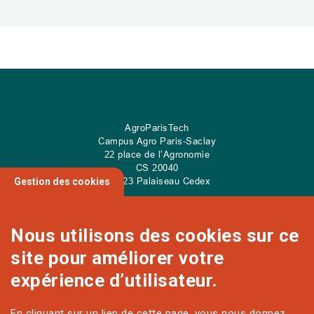
AgroParisTech
Campus Agro Paris-Saclay
22 place de l’Agronomie
CS
20040
91 123 Palaiseau Cedex
Gestion des cookies
Nous utilisons des cookies sur ce
site pour améliorer votre
NOUS CONTACTER
expérience d’utilisateur.
En cliquant sur un lien de cette page, vous nous donnez