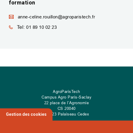
formation
anne-celine.rouillon@agroparistech.fr
Tel:
01 89 10 02 23
AgroParisTech
Campus Agro Paris-Saclay
22 place de l’Agronomie
CS
20040
91 123 Palaiseau Cedex
Gestion des cookies