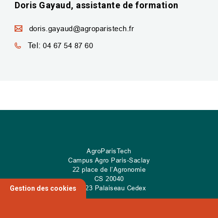
Doris Gayaud, assistante de formation
doris.gayaud@agroparistech.fr
Tel:
04 67 54 87 60
AgroParisTech
Campus Agro Paris-Saclay
22 place de l’Agronomie
CS
20040
91 123 Palaiseau Cedex
Gestion des cookies