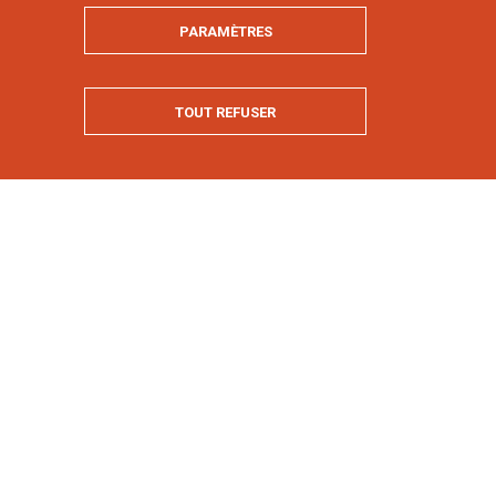
PARAMÈTRES
MASQUER
TOUT REFUSER
e
x du
XXI
siècle.
lus rapides, la formation
 aux défis de demain.