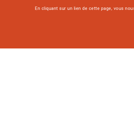
En cliquant sur un lien de cette page, vous no
Trouver votre formation
Formation profes
Cultivons ensembl
L’agriculture, l’alimentation
Dans un contexte technique, 
tout au long de la vie est un