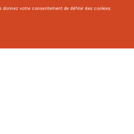
us donnez votre consentement de définir des cookies.
sionnelle AgroParisTech
e votre avenir
, la santé et l’environnement sont au cœur des grands enjeu
économique et social marqué par des mutations de plus en p
e nécessité pour progresser, s’adapter, anticiper et répondre